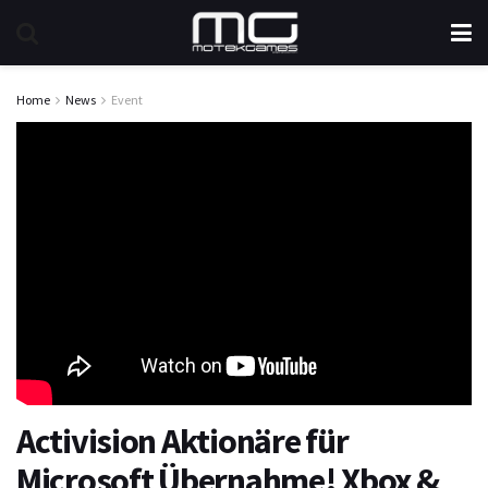
Home
News
Event
Activision Aktionäre für
Microsoft Übernahme! Xbox &