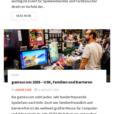
wichtigste Event für Spieleentwickler und Fachbesucher
direkt im Vorfeld der...
DETAILS
READ MORE
EVENT
gamescom 2026 – USK, Familien und Barrieren
BY
JAKOB LINK
6. AUGUST 2026
Die gamescom zieht jedes Jahr hunderttausende
Spielefans nach Köln. Doch wie familienfreundlich und
barrierefrei ist die weltweit größte Messe für Computer-
und Videospiele im Jahr 2026? Wir haben uns angesehen,...