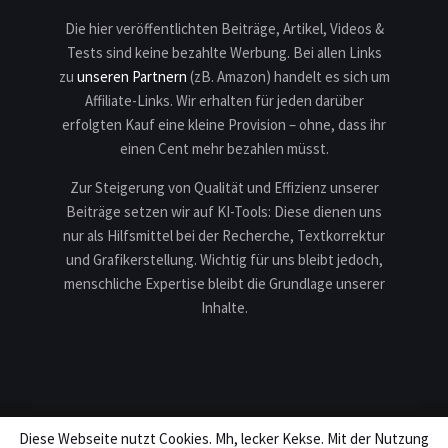
Die hier veröffentlichten Beiträge, Artikel, Videos &
Tests sind keine bezahlte Werbung. Bei allen Links
zu
unseren Partnern
(zB. Amazon) handelt es sich um
Affiliate-Links. Wir erhalten für jeden darüber
erfolgten Kauf eine kleine Provision – ohne, dass ihr
einen Cent mehr bezahlen müsst.
Zur Steigerung von Qualität und Effizienz unserer
Beiträge setzen wir auf KI-Tools: Diese dienen uns
nur als Hilfsmittel bei der Recherche, Textkorrektur
und Grafikerstellung. Wichtig für uns bleibt jedoch,
menschliche Expertise bleibt die Grundlage unserer
Inhalte.
Diese Webseite nutzt Cookies. Mh, lecker Kekse. Mit der Nutzung
Impressum
Datenschutz
Karriere
Teilnahmebedingungen