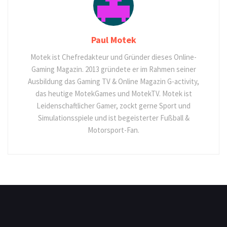
Paul Motek
Motek ist Chefredakteur und Gründer dieses Online-
Gaming Magazin. 2013 gründete er im Rahmen seiner
Ausbildung das Gaming TV & Online Magazin G-activity,
das heutige MotekGames und MotekTV. Motek ist
Leidenschaftlicher Gamer, zockt gerne Sport und
Simulationsspiele und ist begeisterter Fußball &
Motorsport-Fan.