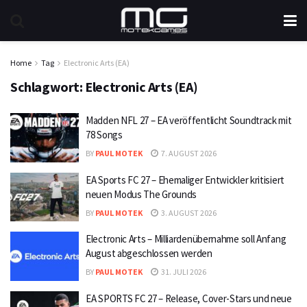
Home
Tag
Electronic Arts (EA)
Schlagwort:
Electronic Arts (EA)
Madden NFL 27 – EA veröffentlicht Soundtrack mit
78 Songs
BY
PAUL MOTEK
7. AUGUST 2026
EA Sports FC 27 – Ehemaliger Entwickler kritisiert
neuen Modus The Grounds
BY
PAUL MOTEK
3. AUGUST 2026
Electronic Arts – Milliardenübernahme soll Anfang
August abgeschlossen werden
BY
PAUL MOTEK
31. JULI 2026
EA SPORTS FC 27 – Release, Cover-Stars und neue