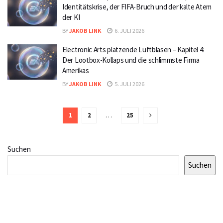
Identitätskrise, der FIFA-Bruch und der kalte Atem
der KI
BY
JAKOB LINK
6. JULI 2026
Electronic Arts platzende Luftblasen – Kapitel 4:
Der Lootbox-Kollaps und die schlimmste Firma
Amerikas
BY
JAKOB LINK
5. JULI 2026
1
2
…
25
Suchen
Suchen