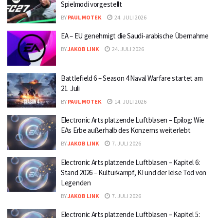
Spielmodi vorgestellt
BY
PAUL MOTEK
24. JULI 2026
EA – EU genehmigt die Saudi-arabische Übernahme
BY
JAKOB LINK
24. JULI 2026
Battlefield 6 – Season 4 Naval Warfare startet am
21. Juli
BY
PAUL MOTEK
14. JULI 2026
Electronic Arts platzende Luftblasen – Epilog: Wie
EAs Erbe außerhalb des Konzerns weiterlebt
BY
JAKOB LINK
7. JULI 2026
Electronic Arts platzende Luftblasen – Kapitel 6:
Stand 2026 – Kulturkampf, KI und der leise Tod von
Legenden
BY
JAKOB LINK
7. JULI 2026
Electronic Arts platzende Luftblasen – Kapitel 5: