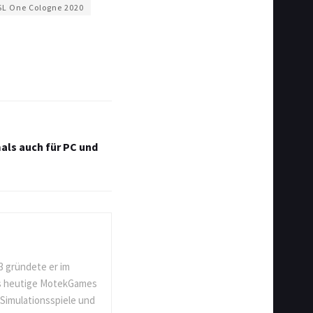
SL One Cologne 2020
mals auch für PC und
3 gründete er im
as heutige MotekGames
 Simulationsspiele und