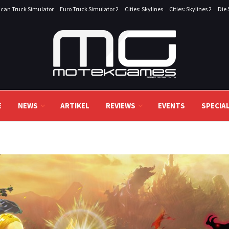
can Truck Simulator
Euro Truck Simulator 2
Cities: Skylines
Cities: Skylines 2
Die 
E
NEWS
ARTIKEL
REVIEWS
EVENTS
SPECIA