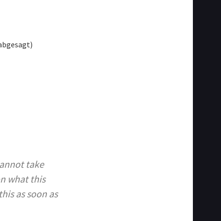
 abgesagt)
cannot take
n what this
his as soon as