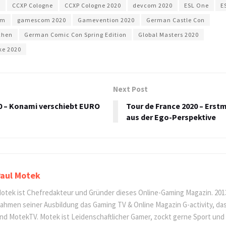
0
CCXP Cologne
CCXP Cologne 2020
devcom 2020
ESL One
E
om
gamescom 2020
Gamevention 2020
German Castle Con
chen
German Comic Con Spring Edition
Global Masters 2020
ke 2020
Next Post
0 – Konami verschiebt EURO
Tour de France 2020 – Erst
aus der Ego-Perspektive
aul Motek
otek ist Chefredakteur und Gründer dieses Online-Gaming Magazin. 201
ahmen seiner Ausbildung das Gaming TV & Online Magazin G-activity, d
nd MotekTV. Motek ist Leidenschaftlicher Gamer, zockt gerne Sport und