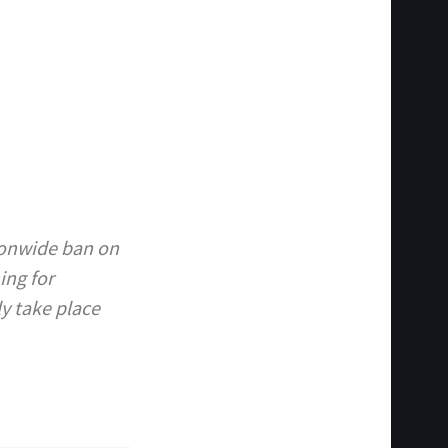
ionwide ban on
ing for
y take place