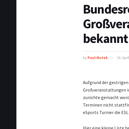
Bundesr
Großvera
bekannt
by
Paul Motek
16. Apri
Aufgrund der gestrigen
Großveranstaltungen in
zunichte gemacht worde
Terminen nicht stattfi
eSports Turnier die ESL
Hier eine kleine Liste 