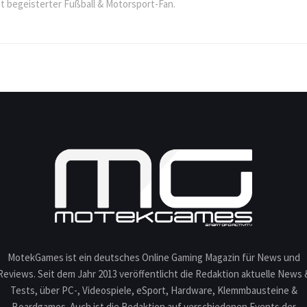
st begeisterter Fußball & Motorsport-Fan.
MotekGames ist ein deutsches Online Gaming Magazin für News und
Reviews. Seit dem Jahr 2013 veröffentlicht die Redaktion aktuelle News 
Tests, über PC-, Videospiele, eSport, Hardware, Klemmbausteine &
Boardgames. Auch ist die Redaktion auf verschiedenen Events der