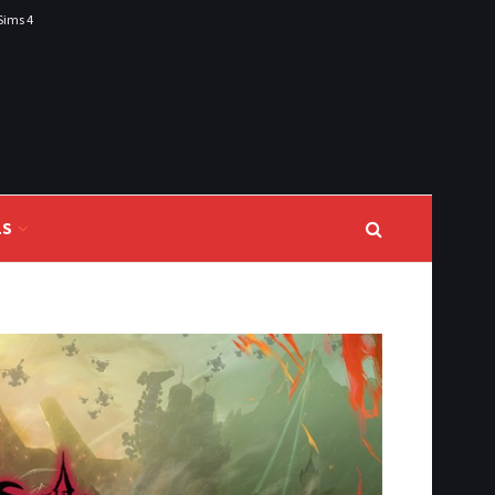
Sims 4
LS