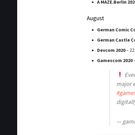
A MAZE.Berlin 202
August
German Comic Co
German Castle C
Devcom 2020
– 22
Gamescom 2020
–
Even
major e
#game
digital
— gam