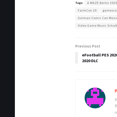
Tags:
A MAZE.Berlin 202
FarmCon 20
gamesc
German Comic Con Mün
Video Game Music Schal
Previous Post
eFootball PES 202
2020 DLC
P
M
R
u