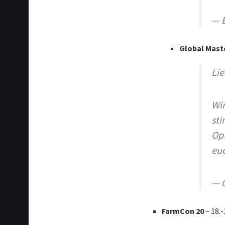
— 
Global Mast
Lie
Wir
sti
Opt
euc
— G
FarmCon 20
– 18.-