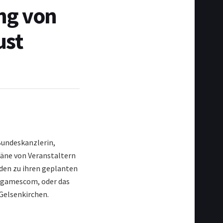
ng von
ust
Bundeskanzlerin,
läne von Veranstaltern
rden zu ihren geplanten
e gamescom, oder das
 Gelsenkirchen.