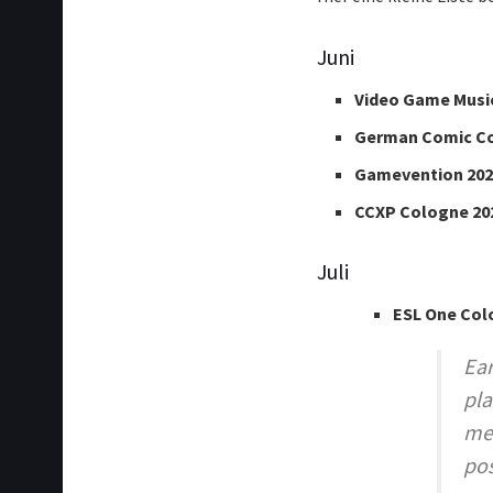
Juni
Video Game Music
German Comic C
Gamevention 202
CCXP Cologne 20
Juli
ESL One Col
Ear
pla
mea
pos