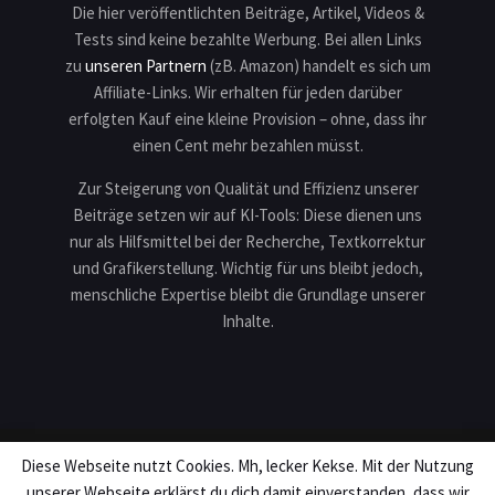
Die hier veröffentlichten Beiträge, Artikel, Videos &
Tests sind keine bezahlte Werbung. Bei allen Links
zu
unseren Partnern
(zB. Amazon) handelt es sich um
Affiliate-Links. Wir erhalten für jeden darüber
erfolgten Kauf eine kleine Provision – ohne, dass ihr
einen Cent mehr bezahlen müsst.
Zur Steigerung von Qualität und Effizienz unserer
Beiträge setzen wir auf KI-Tools: Diese dienen uns
nur als Hilfsmittel bei der Recherche, Textkorrektur
und Grafikerstellung. Wichtig für uns bleibt jedoch,
menschliche Expertise bleibt die Grundlage unserer
Inhalte.
Diese Webseite nutzt Cookies. Mh, lecker Kekse. Mit der Nutzung
Impressum
Datenschutz
Karriere
Teilnahmebedingungen
unserer Webseite erklärst du dich damit einverstanden, dass wir