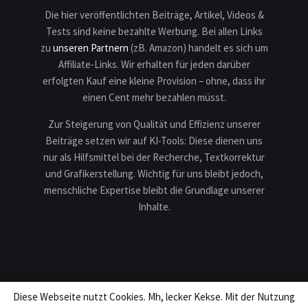
Die hier veröffentlichten Beiträge, Artikel, Videos &
Tests sind keine bezahlte Werbung. Bei allen Links
zu
unseren Partnern
(zB. Amazon) handelt es sich um
Affiliate-Links. Wir erhalten für jeden darüber
erfolgten Kauf eine kleine Provision – ohne, dass ihr
einen Cent mehr bezahlen müsst.
Zur Steigerung von Qualität und Effizienz unserer
Beiträge setzen wir auf KI-Tools: Diese dienen uns
nur als Hilfsmittel bei der Recherche, Textkorrektur
und Grafikerstellung. Wichtig für uns bleibt jedoch,
menschliche Expertise bleibt die Grundlage unserer
Inhalte.
Diese Webseite nutzt Cookies. Mh, lecker Kekse. Mit der Nutzung
Impressum
Datenschutz
Karriere
Teilnahmebedingungen