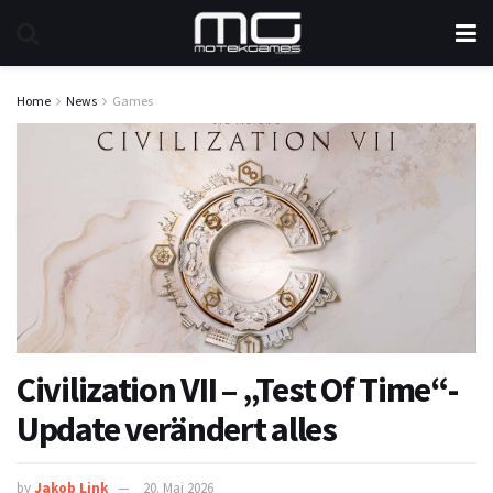
Home
News
Games
Civilization VII – „Test Of Time“-
Update verändert alles
by
Jakob Link
20. Mai 2026