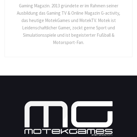
Gaming Magazin. 2013 gründete er im Rahmen seiner
Ausbildung das Gaming TV & Online Magazin G-activity,
das heutige MotekGames und MotekTV. Motek ist
Leidenschaftlicher Gamer, zockt gerne Sport und
Simulationsspiele und ist begeisterter Fußball &
Motorsport-Fan.