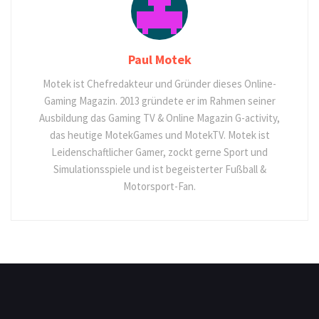
Paul Motek
Motek ist Chefredakteur und Gründer dieses Online-
Gaming Magazin. 2013 gründete er im Rahmen seiner
Ausbildung das Gaming TV & Online Magazin G-activity,
das heutige MotekGames und MotekTV. Motek ist
Leidenschaftlicher Gamer, zockt gerne Sport und
Simulationsspiele und ist begeisterter Fußball &
Motorsport-Fan.