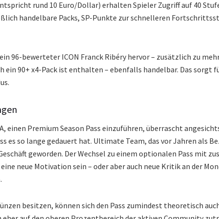
tspricht rund 10 Euro/Dollar) erhalten Spieler Zugriff auf 40 Stu
ßlich handelbare Packs, SP-Punkte zur schnelleren Fortschrittss
 ein 96-bewerteter ICON Franck Ribéry hervor – zusätzlich zu mehr
h ein 90+ x4-Pack ist enthalten – ebenfalls handelbar. Das sorgt 
us.
ngen
A, einen Premium Season Pass einzuführen, überrascht angesichts
ass es so lange gedauert hat. Ultimate Team, das vor Jahren als 
Geschäft geworden. Der Wechsel zu einem optionalen Pass mit zu
r eine neue Motivation sein – oder aber auch neue Kritik an der Mo
.
ünzen besitzen, können sich den Pass zumindest theoretisch auch 
ch eher auf den oberen Prozentbereich der aktiven Community zutr