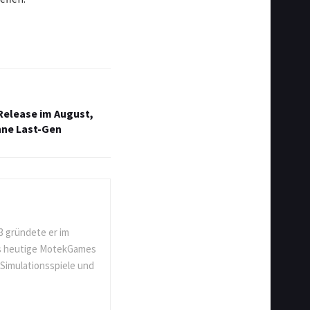
Release im August,
hne Last-Gen
3 gründete er im
as heutige MotekGames
 Simulationsspiele und