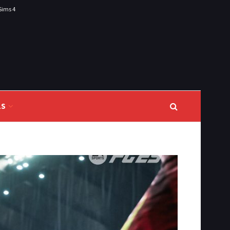
Sims 4
LS