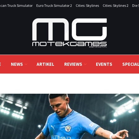
can Truck Simulator
Euro Truck Simulator 2
Cities: Skylines
Cities: Skylines 2
Die 
E
NEWS
ARTIKEL
REVIEWS
EVENTS
SPECIA