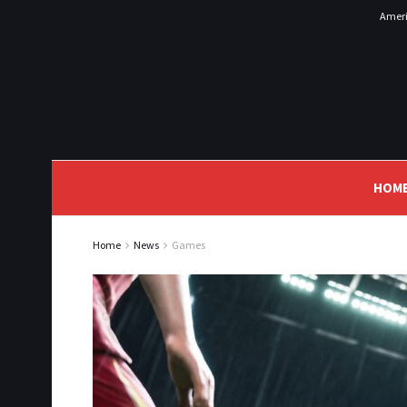
Ameri
HOM
Home
News
Games