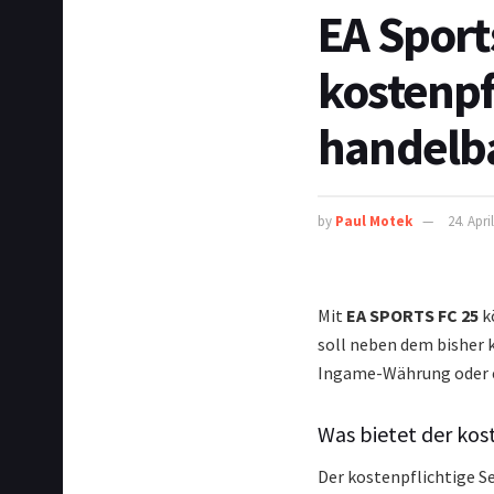
EA Sport
kostenpf
handelba
by
Paul Motek
24. Apri
Mit
EA SPORTS FC 25
k
soll neben dem bisher
Ingame-Währung oder e
Was bietet der kos
Der kostenpflichtige S