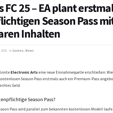
s FC 25 – EA plant erstma
lichtigen Season Pass mi
ren Inhalten
l 2025
in
Games
,
News
önnte
Electronic Arts
eine neue Einnahmequelle erschließen. Wie
 kostenlosen Season Pass erstmals auch ein Premium-Pass angeb
chtes Geld.
tenpflichtige Season Pass?
eason Pass wird parallel zum bekannten kostenlosen Modell laufen