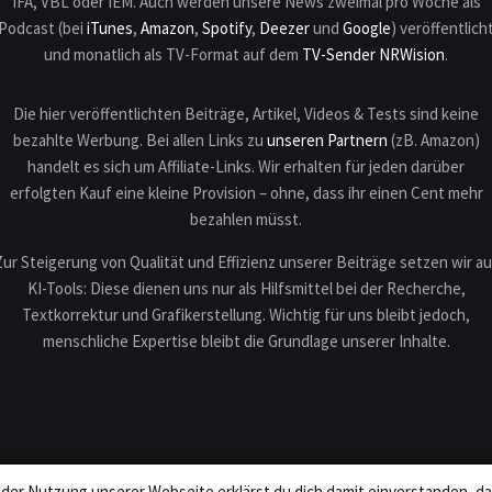
IFA, VBL oder IEM. Auch werden unsere News zweimal pro Woche als
Podcast (bei
iTunes
,
Amazon
,
Spotify
,
Deezer
und
Google
) veröffentlich
und monatlich als TV-Format auf dem
TV-Sender NRWision
.
Die hier veröffentlichten Beiträge, Artikel, Videos & Tests sind keine
bezahlte Werbung. Bei allen Links zu
unseren Partnern
(zB. Amazon)
handelt es sich um Affiliate-Links. Wir erhalten für jeden darüber
erfolgten Kauf eine kleine Provision – ohne, dass ihr einen Cent mehr
bezahlen müsst.
Zur Steigerung von Qualität und Effizienz unserer Beiträge setzen wir au
KI-Tools: Diese dienen uns nur als Hilfsmittel bei der Recherche,
Textkorrektur und Grafikerstellung. Wichtig für uns bleibt jedoch,
menschliche Expertise bleibt die Grundlage unserer Inhalte.
I
 der Nutzung unserer Webseite erklärst du dich damit einverstanden, d