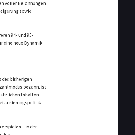
fen voller Belohnungen.
teigerung sowie
eren 94- und 95-
für eine neue Dynamik
 des bisherigen
Bezahlmodus begann, ist
sätzlichen Inhalten
netarisierungspolitik
erspielen – in der
effen.