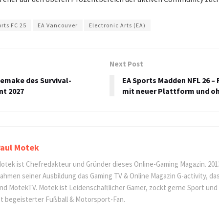
rts FC 25
EA Vancouver
Electronic Arts (EA)
Next Post
Remake des Survival-
EA Sports Madden NFL 26 – 
nt 2027
mit neuer Plattform und o
aul Motek
otek ist Chefredakteur und Gründer dieses Online-Gaming Magazin. 201
ahmen seiner Ausbildung das Gaming TV & Online Magazin G-activity, d
nd MotekTV. Motek ist Leidenschaftlicher Gamer, zockt gerne Sport und
st begeisterter Fußball & Motorsport-Fan.