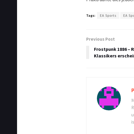
Tags:
EA Sports
EA Spo
Previous Post
Frostpunk 1886 – 
Klassikers erschei
P
M
R
u
i