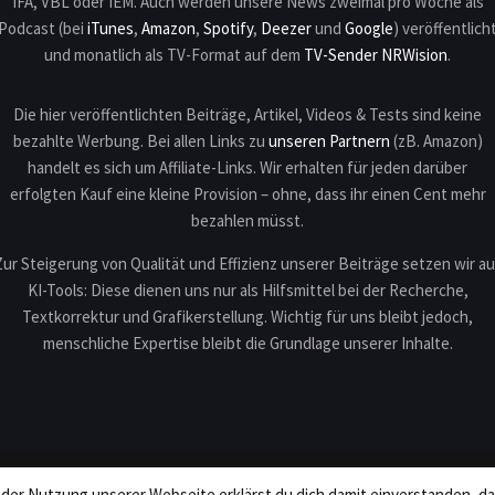
IFA, VBL oder IEM. Auch werden unsere News zweimal pro Woche als
Podcast (bei
iTunes
,
Amazon
,
Spotify
,
Deezer
und
Google
) veröffentlich
und monatlich als TV-Format auf dem
TV-Sender NRWision
.
Die hier veröffentlichten Beiträge, Artikel, Videos & Tests sind keine
bezahlte Werbung. Bei allen Links zu
unseren Partnern
(zB. Amazon)
handelt es sich um Affiliate-Links. Wir erhalten für jeden darüber
erfolgten Kauf eine kleine Provision – ohne, dass ihr einen Cent mehr
bezahlen müsst.
Zur Steigerung von Qualität und Effizienz unserer Beiträge setzen wir au
KI-Tools: Diese dienen uns nur als Hilfsmittel bei der Recherche,
Textkorrektur und Grafikerstellung. Wichtig für uns bleibt jedoch,
menschliche Expertise bleibt die Grundlage unserer Inhalte.
I
 der Nutzung unserer Webseite erklärst du dich damit einverstanden, d