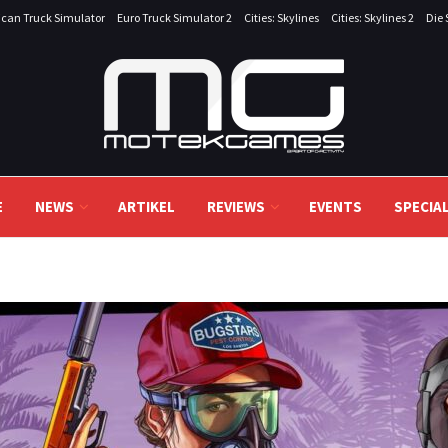
can Truck Simulator
Euro Truck Simulator 2
Cities: Skylines
Cities: Skylines 2
Die 
E
NEWS
ARTIKEL
REVIEWS
EVENTS
SPECIA