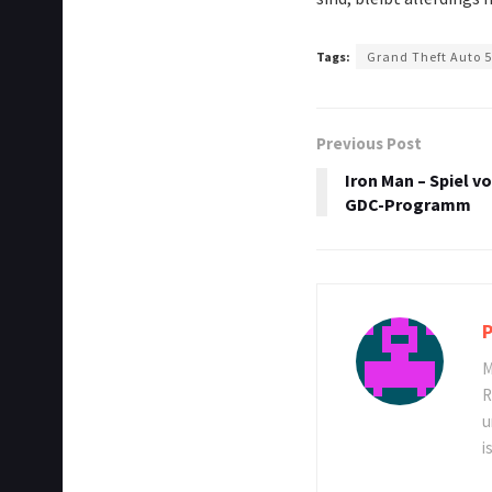
Tags:
Grand Theft Auto 
Previous Post
Iron Man – Spiel v
GDC-Programm
P
M
R
u
i