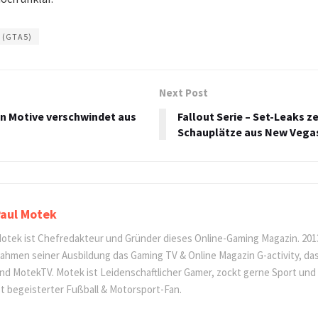
5 (GTA5)
Next Post
on Motive verschwindet aus
Fallout Serie – Set-Leaks z
Schauplätze aus New Vega
aul Motek
otek ist Chefredakteur und Gründer dieses Online-Gaming Magazin. 201
ahmen seiner Ausbildung das Gaming TV & Online Magazin G-activity, d
nd MotekTV. Motek ist Leidenschaftlicher Gamer, zockt gerne Sport und
st begeisterter Fußball & Motorsport-Fan.