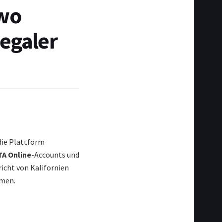
Two
legaler
die Plattform
A Online
-Accounts und
icht von Kalifornien
hmen.