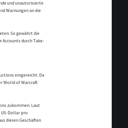
nde und unautorisierte
und Warnungen an die
eten. So gewährt die
te Accounts durch Take-
uctions eingereicht. Da
er World of Warcraft
tions zukommen. Laut
 US-Dollar pro
aus diesen Geschäften