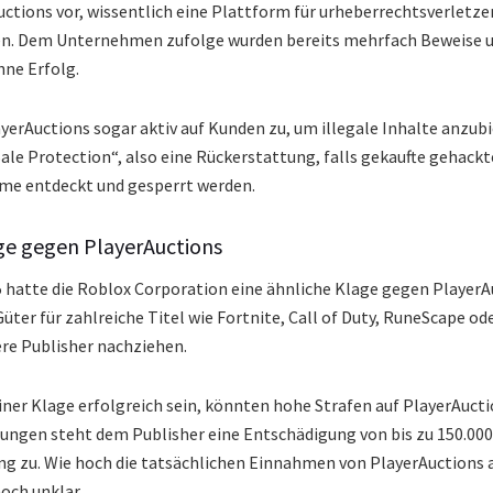
uctions vor, wissentlich eine Plattform für urheberrechtsverletze
len. Dem Unternehmen zufolge wurden bereits mehrfach Beweise 
hne Erfolg.
yerAuctions sogar aktiv auf Kunden zu, um illegale Inhalte anzubi
ale Protection“, also eine Rückerstattung, falls gekaufte gehack
me entdeckt und gesperrt werden.
age gegen PlayerAuctions
5 hatte die Roblox Corporation eine ähnliche Klage gegen PlayerA
Güter für zahlreiche Titel wie Fortnite, Call of Duty, RuneScape od
ere Publisher nachziehen.
iner Klage erfolgreich sein, könnten hohe Strafen auf PlayerAuc
ungen steht dem Publisher eine Entschädigung von bis zu 150.000
g zu. Wie hoch die tatsächlichen Einnahmen von PlayerAuctions 
noch unklar.