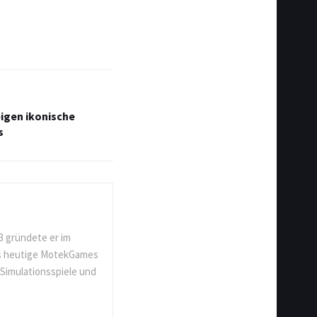
eigen ikonische
s
3 gründete er im
as heutige MotekGames
 Simulationsspiele und