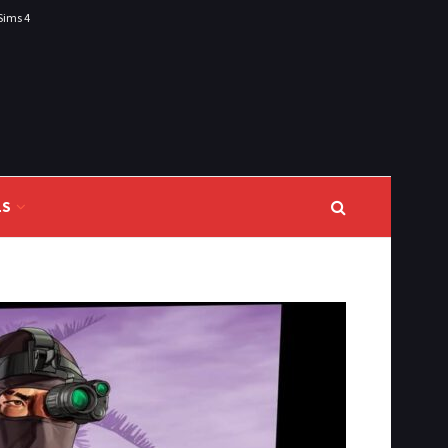
Sims 4
LS