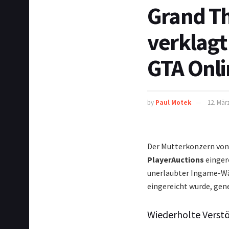
Grand Th
verklagt
GTA Onli
by
Paul Motek
12. Mär
Der Mutterkonzern vo
PlayerAuctions
eingere
unerlaubter Ingame-Wäh
eingereicht wurde, gen
Wiederholte Verst