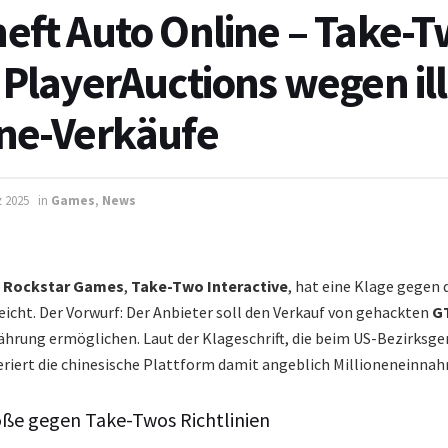
eft Auto Online – Take-
 PlayerAuctions wegen il
ne-Verkäufe
z 2025
in
Games
,
News
n
Rockstar Games
,
Take-Two Interactive
, hat eine Klage gegen 
icht. Der Vorwurf: Der Anbieter soll den Verkauf von gehackten
GT
rung ermöglichen. Laut der Klageschrift, die beim US-Bezirksger
eriert die chinesische Plattform damit angeblich Millioneneinna
öße gegen Take-Twos Richtlinien