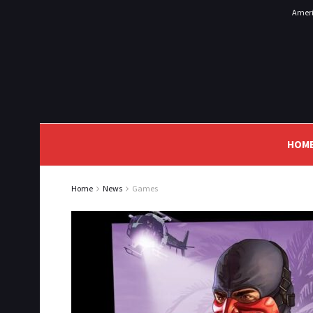
Ameri
HOM
Home
News
Games