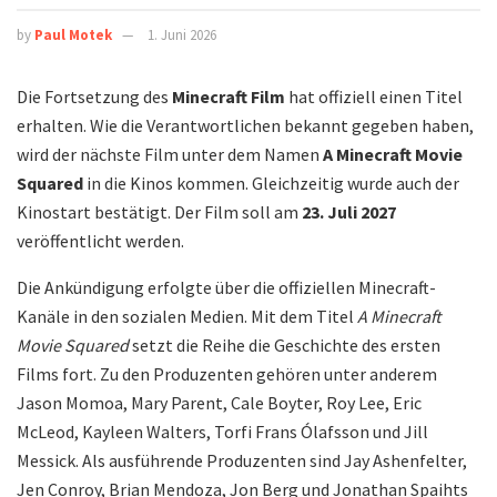
by
Paul Motek
1. Juni 2026
Die Fortsetzung des
Minecraft Film
hat offiziell einen Titel
erhalten. Wie die Verantwortlichen bekannt gegeben haben,
wird der nächste Film unter dem Namen
A Minecraft Movie
Squared
in die Kinos kommen. Gleichzeitig wurde auch der
Kinostart bestätigt. Der Film soll am
23. Juli 2027
veröffentlicht werden.
Die Ankündigung erfolgte über die offiziellen Minecraft-
Kanäle in den sozialen Medien. Mit dem Titel
A Minecraft
Movie Squared
setzt die Reihe die Geschichte des ersten
Films fort. Zu den Produzenten gehören unter anderem
Jason Momoa, Mary Parent, Cale Boyter, Roy Lee, Eric
McLeod, Kayleen Walters, Torfi Frans Ólafsson und Jill
Messick. Als ausführende Produzenten sind Jay Ashenfelter,
Jen Conroy, Brian Mendoza, Jon Berg und Jonathan Spaihts