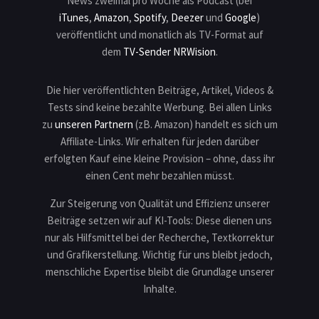
News zweimal pro Woche als Podcast (bei
iTunes
,
Amazon
,
Spotify
,
Deezer
und
Google
)
veröffentlicht und monatlich als TV-Format auf
dem
TV-Sender NRWision
.
Die hier veröffentlichten Beiträge, Artikel, Videos &
Tests sind keine bezahlte Werbung. Bei allen Links
zu
unseren Partnern
(zB. Amazon) handelt es sich um
Affiliate-Links. Wir erhalten für jeden darüber
erfolgten Kauf eine kleine Provision – ohne, dass ihr
einen Cent mehr bezahlen müsst.
Zur Steigerung von Qualität und Effizienz unserer
Beiträge setzen wir auf KI-Tools: Diese dienen uns
nur als Hilfsmittel bei der Recherche, Textkorrektur
und Grafikerstellung. Wichtig für uns bleibt jedoch,
menschliche Expertise bleibt die Grundlage unserer
Inhalte.