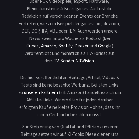
über PC-, Videospiele, eSport, Hardware,
Klemmbausteine & Boardgames. Auch ist die
Redaktion auf verschiedenen Events der Branche
vertreten, wie zum Beispiel der gamescom, devcom,
DEP, DCP, IFA, VBL oder IEM. Auch werden unsere
News zweimal pro Woche als Podcast (bei
iTunes
,
Amazon
,
Spotify
,
Deezer
und
Google
)
veröffentlicht und monatlich als TV-Format auf
dem
TV-Sender NRWision
.
Die hier veröffentlichten Beiträge, Artikel, Videos &
Tests sind keine bezahlte Werbung. Bei allen Links
zu
unseren Partnern
(zB. Amazon) handelt es sich um
Affiliate-Links. Wir erhalten für jeden darüber
erfolgten Kauf eine kleine Provision – ohne, dass ihr
einen Cent mehr bezahlen müsst.
Zur Steigerung von Qualität und Effizienz unserer
Beiträge setzen wir auf KI-Tools: Diese dienen uns