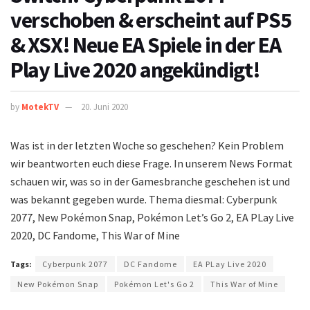
verschoben & erscheint auf PS5
& XSX! Neue EA Spiele in der EA
Play Live 2020 angekündigt!
by
MotekTV
20. Juni 2020
Was ist in der letzten Woche so geschehen? Kein Problem
wir beantworten euch diese Frage. In unserem News Format
schauen wir, was so in der Gamesbranche geschehen ist und
was bekannt gegeben wurde. Thema diesmal: Cyberpunk
2077, New Pokémon Snap, Pokémon Let’s Go 2, EA PLay Live
2020, DC Fandome, This War of Mine
Tags:
Cyberpunk 2077
DC Fandome
EA PLay Live 2020
New Pokémon Snap
Pokémon Let's Go 2
This War of Mine