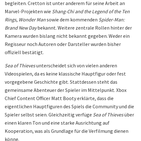
begleiten. Cretton ist unter anderem für seine Arbeit an
Marvel-Projekten wie
Shang-Chi and the Legend of the Ten
Rings
,
Wonder Man
sowie dem kommenden
Spider-Man:
Brand New Day
bekannt. Weitere zentrale Rollen hinter der
Kamera wurden bislang nicht bekannt gegeben. Weder ein
Regisseur noch Autoren oder Darsteller wurden bisher
offiziell bestätigt.
Sea of Thieves
unterscheidet sich von vielen anderen
Videospielen, da es keine klassische Hauptfigur oder fest
vorgegebene Geschichte gibt. Stattdessen steht das
gemeinsame Abenteuer der Spieler im Mittelpunkt. Xbox
Chief Content Officer Matt Booty erklärte, dass die
eigentlichen Hauptfiguren des Spiels die Community und die
Spieler selbst seien. Gleichzeitig verfüge
Sea of Thieves
über
einen klaren Ton und eine starke Ausrichtung auf
Kooperation, was als Grundlage für die Verfilmung dienen
könne.