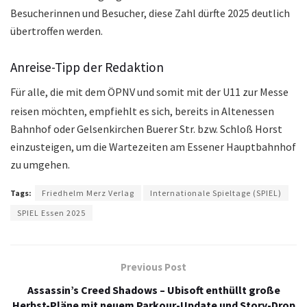
Besucherinnen und Besucher, diese Zahl dürfte 2025 deutlich
übertroffen werden.
Anreise-Tipp der Redaktion
Für alle, die mit dem ÖPNV und somit mit der U11 zur Messe
reisen möchten, empfiehlt es sich, bereits in Altenessen
Bahnhof oder Gelsenkirchen Buerer Str. bzw. Schloß Horst
einzusteigen, um die Wartezeiten am Essener Hauptbahnhof
zu umgehen.
Tags:
Friedhelm Merz Verlag
Internationale Spieltage (SPIEL)
SPIEL Essen 2025
Previous Post
Assassin’s Creed Shadows – Ubisoft enthüllt große
Herbst-Pläne mit neuem Parkour-Update und Story-Drop