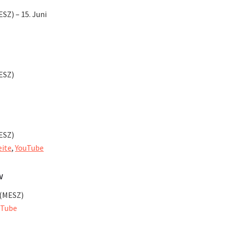
ESZ) – 15. Juni
MESZ)
MESZ)
eite
,
YouTube
w
r (MESZ)
uTube