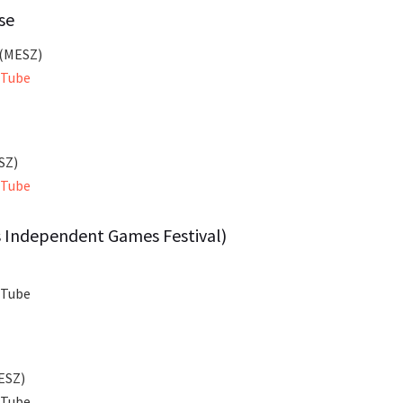
se
r (MESZ)
uTube
ESZ)
uTube
’s Independent Games Festival)
uTube
MESZ)
uTube