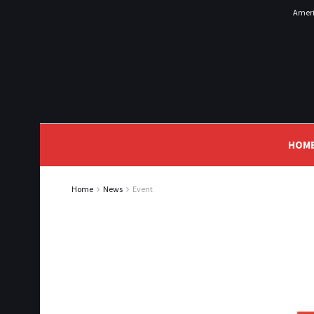
Ameri
HOM
Home
News
Event