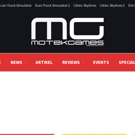
can Truck Simulator
Euro Truck Simulator 2
Cities: Skylines
Cities: Skylines 2
Die 
E
NEWS
ARTIKEL
REVIEWS
EVENTS
SPECIA