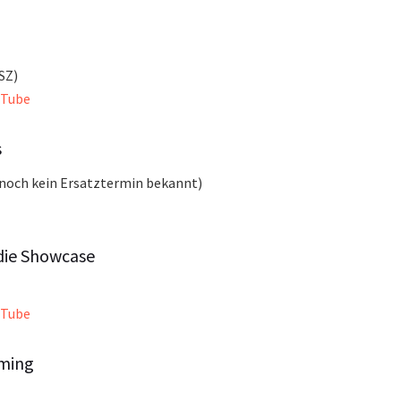
ESZ)
uTube
s
, noch kein Ersatztermin bekannt)
die Showcase
uTube
ming