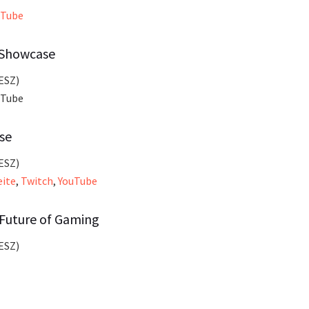
uTube
 Showcase
MESZ)
uTube
se
MESZ)
eite
,
Twitch
,
YouTube
 Future of Gaming
MESZ)