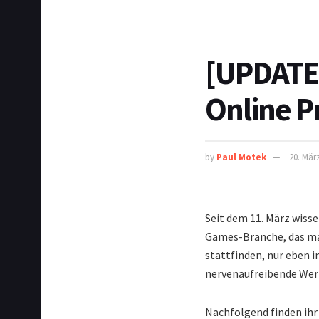
[UPDATE]
Online P
by
Paul Motek
20. Mär
Seit dem 11. März wissen
Games-Branche, das man
stattfinden, nur eben i
nervenaufreibende Wer
Nachfolgend finden ihr 