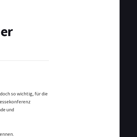
der
doch so wichtig, für die
ressekonferenz
nde und
kennen.