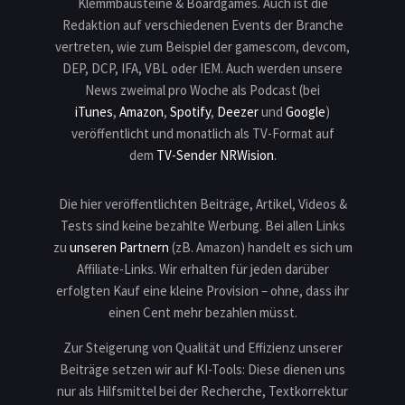
Klemmbausteine & Boardgames. Auch ist die
Redaktion auf verschiedenen Events der Branche
vertreten, wie zum Beispiel der gamescom, devcom,
DEP, DCP, IFA, VBL oder IEM. Auch werden unsere
News zweimal pro Woche als Podcast (bei
iTunes
,
Amazon
,
Spotify
,
Deezer
und
Google
)
veröffentlicht und monatlich als TV-Format auf
dem
TV-Sender NRWision
.
Die hier veröffentlichten Beiträge, Artikel, Videos &
Tests sind keine bezahlte Werbung. Bei allen Links
zu
unseren Partnern
(zB. Amazon) handelt es sich um
Affiliate-Links. Wir erhalten für jeden darüber
erfolgten Kauf eine kleine Provision – ohne, dass ihr
einen Cent mehr bezahlen müsst.
Zur Steigerung von Qualität und Effizienz unserer
Beiträge setzen wir auf KI-Tools: Diese dienen uns
nur als Hilfsmittel bei der Recherche, Textkorrektur