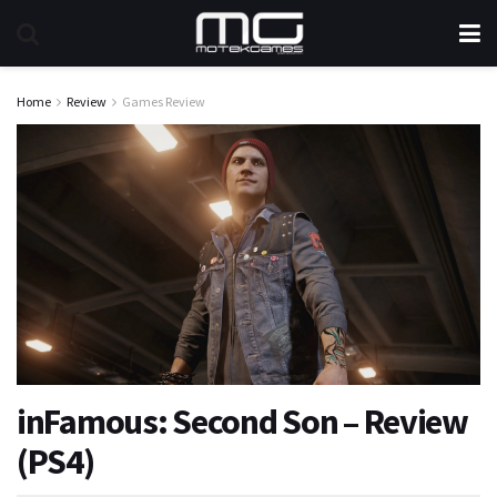
Home
Review
Games Review
inFamous: Second Son – Review
(PS4)