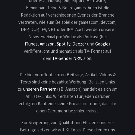
über PC-, Videospiele, eSport, Hardware,
Klemmbausteine & Boardgames. Auch ist die
Redaktion auf verschiedenen Events der Branche
vertreten, wie zum Beispiel der gamescom, devcom,
DEP, DCP, IFA, VBL oder IEM. Auch werden unsere
News zweimal pro Woche als Podcast (bei
iTunes
,
Amazon
,
Spotify
,
Deezer
und
Google
)
veröffentlicht und monatlich als TV-Format auf
dem
TV-Sender NRWision
.
Die hier veröffentlichten Beiträge, Artikel, Videos &
Tests sind keine bezahlte Werbung. Bei allen Links
zu
unseren Partnern
(zB. Amazon) handelt es sich um
Affiliate-Links. Wir erhalten für jeden darüber
erfolgten Kauf eine kleine Provision – ohne, dass ihr
einen Cent mehr bezahlen müsst.
Zur Steigerung von Qualität und Effizienz unserer
Beiträge setzen wir auf KI-Tools: Diese dienen uns