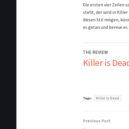
Die ersten vier Zeilen 
steht, der wird in Kill
diesen Stil mögen, kön
es getan und bereue es 
THE REVIEW
Killer is Dea
Tags:
Killer is Dead
Previous Post