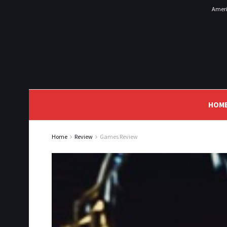
Ameri
HOM
Home
Review
Games Review