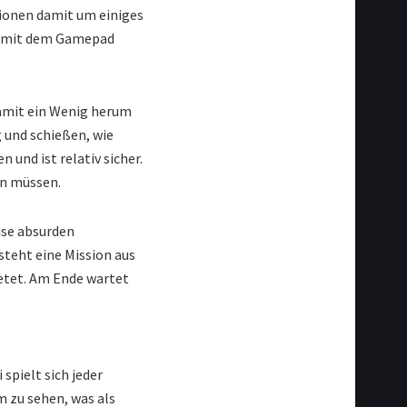
tionen damit um einiges
er mit dem Gamepad
amit ein Wenig herum
 und schießen, wie
und ist relativ sicher.
en müssen.
eise absurden
teht eine Mission aus
etet. Am Ende wartet
spielt sich jeder
m zu sehen, was als