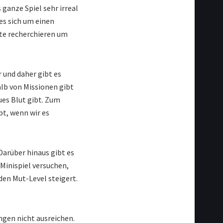
ganze Spiel sehr irreal
 es sich um einen
ste recherchieren um
r und daher gibt es
lb von Missionen gibt
ues Blut gibt. Zum
bt, wenn wir es
Darüber hinaus gibt es
Minispiel versuchen,
den Mut-Level steigert.
ngen nicht ausreichen.