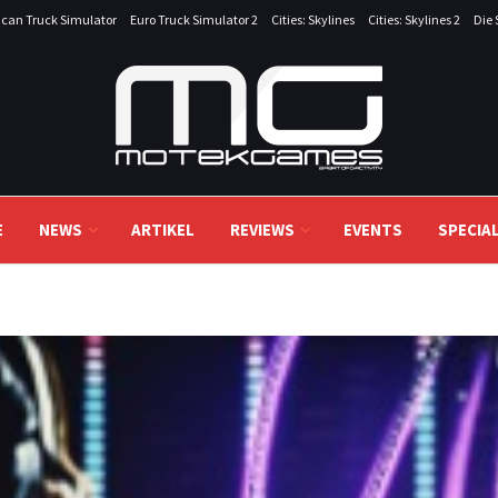
can Truck Simulator
Euro Truck Simulator 2
Cities: Skylines
Cities: Skylines 2
Die 
E
NEWS
ARTIKEL
REVIEWS
EVENTS
SPECIA