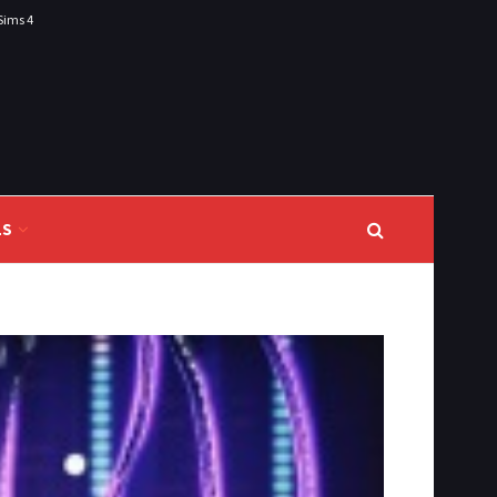
Sims 4
LS