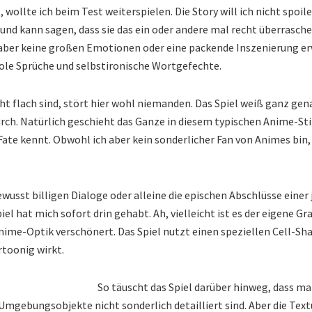
llte ich beim Test weiterspielen. Die Story will ich nicht spoile
t und kann sagen, dass sie das ein oder andere mal recht überrasc
e aber keine großen Emotionen oder eine packende Inszenierung er
le Sprüche und selbstironische Wortgefechte.
ht flach sind, stört hier wohl niemanden. Das Spiel weiß ganz gena
rch. Natürlich geschieht das Ganze in diesem typischen Anime-St
 Fate kennt. Obwohl ich aber kein sonderlicher Fan von Animes bin,
bewusst billigen Dialoge oder alleine die epischen Abschlüsse einer 
l hat mich sofort drin gehabt. Ah, vielleicht ist es der eigene Graf
ime-Optik verschönert. Das Spiel nutzt einen speziellen Cell-Sha
rtoonig wirkt.
So täuscht das Spiel darüber hinweg, dass m
mgebungsobjekte nicht sonderlich detailliert sind. Aber die Text