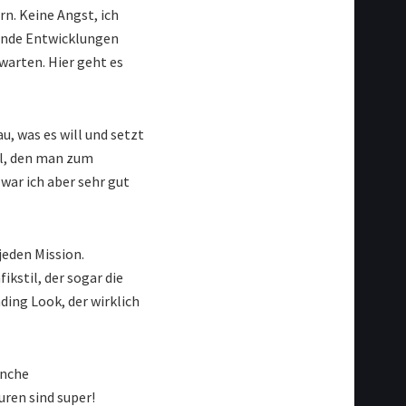
rn. Keine Angst, ich
hende Entwicklungen
warten. Hier geht es
u, was es will und setzt
il, den man zum
 war ich aber sehr gut
jeden Mission.
ikstil, der sogar die
ding Look, der wirklich
anche
uren sind super!