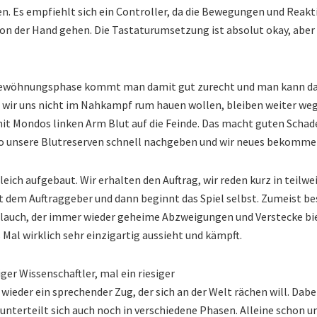
. Es empfiehlt sich ein Controller, da die Bewegungen und Reak
 von der Hand gehen. Die Tastaturumsetzung ist absolut okay, ab
gewöhnungsphase kommt man damit gut zurecht und man kann d
wir uns nicht im Nahkampf rum hauen wollen, bleiben weiter weg
t Mondos linken Arm Blut auf die Feinde. Das macht guten Schaden 
so unsere Blutreserven schnell nachgeben und wir neues bekomm
leich aufgebaut. Wir erhalten den Auftrag, wir reden kurz in teilw
dem Auftraggeber und dann beginnt das Spiel selbst. Zumeist bes
auch, der immer wieder geheime Abzweigungen und Verstecke bi
s Mal wirklich sehr einzigartig aussieht und kämpft.
iger Wissenschaftler, mal ein riesiger
wieder ein sprechender Zug, der sich an der Welt rächen will. Dabei 
nterteilt sich auch noch in verschiedene Phasen. Alleine schon u