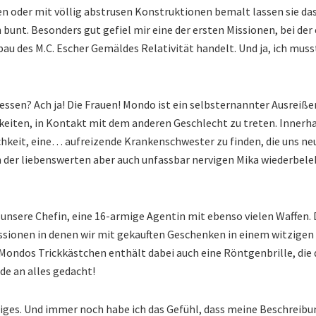
en oder mit völlig abstrusen Konstruktionen bemalt lassen sie das 
 bunt. Besonders gut gefiel mir eine der ersten Missionen, bei der
u des M.C. Escher Gemäldes Relativität handelt. Und ja, ich mus
essen? Ach ja! Die Frauen! Mondo ist ein selbsternannter Ausreiße
eiten, in Kontakt mit dem anderen Geschlecht zu treten. Innerha
chkeit, eine… aufreizende Krankenschwester zu finden, die uns ne
 der liebenswerten aber auch unfassbar nervigen Mika wiederbele
s unsere Chefin, eine 16-armige Agentin mit ebenso vielen Waffen. 
sionen in denen wir mit gekauften Geschenken in einem witzigen 
 Mondos Trickkästchen enthält dabei auch eine Röntgenbrille, die 
de an alles gedacht!
iniges. Und immer noch habe ich das Gefühl, dass meine Beschreibu