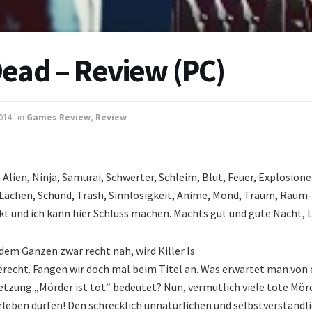
 Dead – Review (PC)
2014
in
Games Review
,
Review
Alien, Ninja, Samurai, Schwerter, Schleim, Blut, Feuer, Explosion
 Lachen, Schund, Trash, Sinnlosigkeit, Anime, Mond, Traum, Raum
kt und ich kann hier Schluss machen. Machts gut und gute Nacht, 
dem Ganzen zwar recht nah, wird Killer Is
erecht. Fangen wir doch mal beim Titel an. Was erwartet man von 
etzung „Mörder ist tot“ bedeutet? Nun, vermutlich viele tote Mör
erleben dürfen! Den schrecklich unnatürlichen und selbstverständl