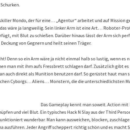
 Schurken.
skiller Mondo, der für eine… „Agentur“ arbeitet und auf Mission geh
as wäre ja langweilig. Sein linker Arm ist eine Art… Roboter-Prot
rfügt, mit Blut zu schießen. Darüber hinaus lässt der Arm sich perf
e Deckung von Gegnern und heilt seinen Träger.
ht! Denn so ein Arm wäre ja nicht einmal halb so lustig, wenn es 
en man mit ihm aufs Fressbrett schlagen darf. Zusätzlich gibt es
an auch direkt als Munition benutzen darf. So gerüstet haut man 
ichen Cyborgs… Aliens… Monstern, die die unterschiedlichsten M
Das Gameplay kennt man soweit. Action mit
hüpfen und viel Blut. Ein typisches Hack N Slay aus der Third Person
 funktioniert wunderbar. Man kann ausweichen, blocken, zuschlage
ausführen. Jeder Angriff scheppert richtig schön und es macht S