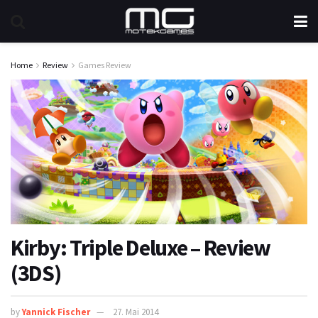
Home
Review
Games Review
Kirby: Triple Deluxe – Review
(3DS)
by
Yannick Fischer
27. Mai 2014