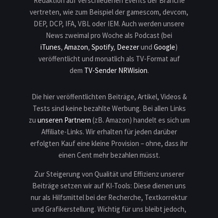
Redaktion auf verschiedenen Events der Branche
vertreten, wie zum Beispiel der gamescom, devcom,
DEP, DCP, IFA, VBL oder IEM. Auch werden unsere
News zweimal pro Woche als Podcast (bei
iTunes
,
Amazon
,
Spotify
,
Deezer
und
Google
)
veröffentlicht und monatlich als TV-Format auf
dem
TV-Sender NRWision
.
Die hier veröffentlichten Beiträge, Artikel, Videos &
Tests sind keine bezahlte Werbung. Bei allen Links
zu
unseren Partnern
(zB. Amazon) handelt es sich um
Affiliate-Links. Wir erhalten für jeden darüber
erfolgten Kauf eine kleine Provision – ohne, dass ihr
einen Cent mehr bezahlen müsst.
Zur Steigerung von Qualität und Effizienz unserer
Beiträge setzen wir auf KI-Tools: Diese dienen uns
nur als Hilfsmittel bei der Recherche, Textkorrektur
und Grafikerstellung. Wichtig für uns bleibt jedoch,