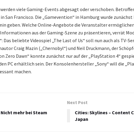
werden viele Gaming-Events abgesagt oder verschoben. Betroffen
in San Francisco. Die „Gamevention“ in Hamburg wurde zunächst
min geben. Welche Online-Angebote die Veranstalter ermöglichen
Informationen aus der Gaming-Szene zu präsentieren, verrät Mod
Das beliebte Videospiel „The Last of Us“ soll nun auch als TV-Ser
hautor Craig Mazin („Chernobyl“) und Neil Druckmann, der Schöpfe
on Zero Dawn“ konnte zunächst nur auf der „PlayStation 4“ gespie
 den PC erhältlich sein. Der Konsolenhersteller „Sony“ will die „Pl
essant machen.
Next Post
 Nicht mehr bei Steam
Cities: Skylines – Content
Japan