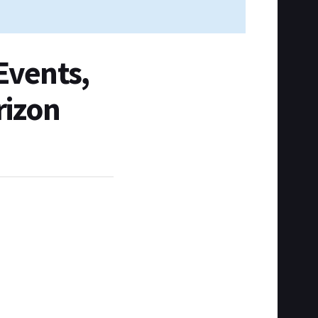
Events,
rizon