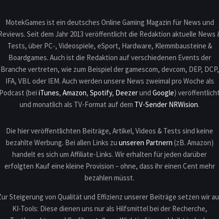
MotekGames ist ein deutsches Online Gaming Magazin für News und
Reviews. Seit dem Jahr 2013 veröffentlicht die Redaktion aktuelle News 
Tests, über PC-, Videospiele, eSport, Hardware, Klemmbausteine &
Boardgames. Auch ist die Redaktion auf verschiedenen Events der
Branche vertreten, wie zum Beispiel der gamescom, devcom, DEP, DCP,
IFA, VBL oder IEM. Auch werden unsere News zweimal pro Woche als
Podcast (bei
iTunes
,
Amazon
,
Spotify
,
Deezer
und
Google
) veröffentlich
und monatlich als TV-Format auf dem
TV-Sender NRWision
.
Die hier veröffentlichten Beiträge, Artikel, Videos & Tests sind keine
bezahlte Werbung. Bei allen Links zu
unseren Partnern
(zB. Amazon)
handelt es sich um Affiliate-Links. Wir erhalten für jeden darüber
erfolgten Kauf eine kleine Provision – ohne, dass ihr einen Cent mehr
bezahlen müsst.
Zur Steigerung von Qualität und Effizienz unserer Beiträge setzen wir au
KI-Tools: Diese dienen uns nur als Hilfsmittel bei der Recherche,