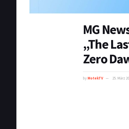
MG News
„The Last
Zero Daw
by
MotekTV
25. März 2