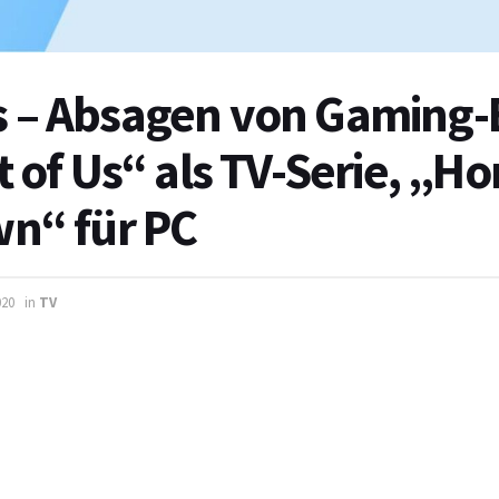
 – Absagen von Gaming-
 of Us“ als TV-Serie, „Ho
n“ für PC
020
in
TV