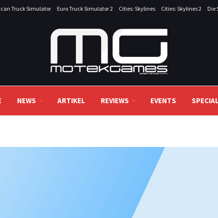
can Truck Simulator
Euro Truck Simulator 2
Cities: Skylines
Cities: Skylines 2
Die 
E
NEWS
ARTIKEL
REVIEWS
EVENTS
SPECIA