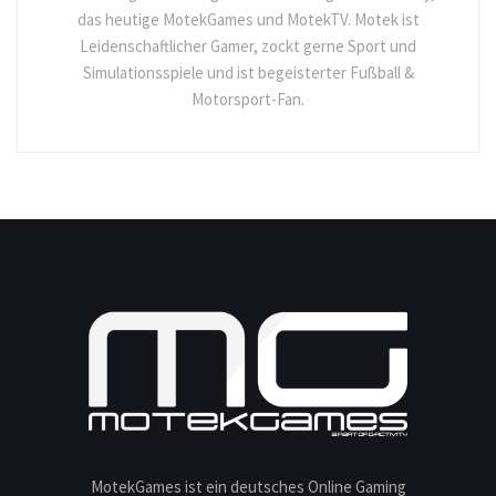
das heutige MotekGames und MotekTV. Motek ist
Leidenschaftlicher Gamer, zockt gerne Sport und
Simulationsspiele und ist begeisterter Fußball &
Motorsport-Fan.
MotekGames ist ein deutsches Online Gaming