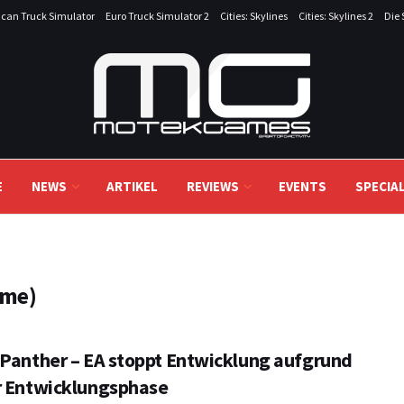
can Truck Simulator
Euro Truck Simulator 2
Cities: Skylines
Cities: Skylines 2
Die 
E
NEWS
ARTIKEL
REVIEWS
EVENTS
SPECIA
ame)
 Panther – EA stoppt Entwicklung aufgrund
r Entwicklungsphase