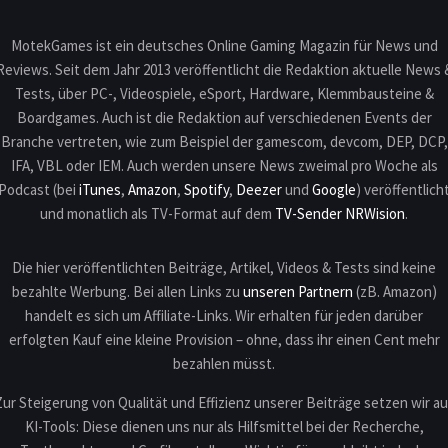
MotekGames ist ein deutsches Online Gaming Magazin für News und
Reviews. Seit dem Jahr 2013 veröffentlicht die Redaktion aktuelle News 
Tests, über PC-, Videospiele, eSport, Hardware, Klemmbausteine &
Boardgames. Auch ist die Redaktion auf verschiedenen Events der
Branche vertreten, wie zum Beispiel der gamescom, devcom, DEP, DCP,
IFA, VBL oder IEM. Auch werden unsere News zweimal pro Woche als
Podcast (bei
iTunes
,
Amazon
,
Spotify
,
Deezer
und
Google
) veröffentlich
und monatlich als TV-Format auf dem
TV-Sender NRWision
.
Die hier veröffentlichten Beiträge, Artikel, Videos & Tests sind keine
bezahlte Werbung. Bei allen Links zu
unseren Partnern
(zB. Amazon)
handelt es sich um Affiliate-Links. Wir erhalten für jeden darüber
erfolgten Kauf eine kleine Provision – ohne, dass ihr einen Cent mehr
bezahlen müsst.
Zur Steigerung von Qualität und Effizienz unserer Beiträge setzen wir au
KI-Tools: Diese dienen uns nur als Hilfsmittel bei der Recherche,