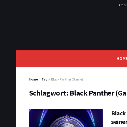
Ameri
HOM
Home
Tag
Black Panther (Game)
Schlagwort:
Black Panther (G
Black
seine