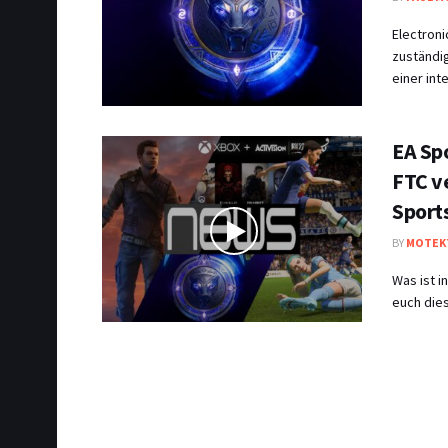
Electroni
zuständi
einer inte
EA Sp
FTC ve
Sport
BY
MOTEK
Was ist 
euch dies