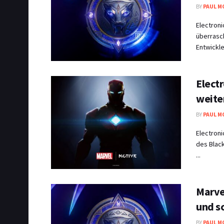
BY
PAUL M
Electroni
überrasch
Entwickle
Electr
weite
BY
PAUL M
Electroni
des Black
...
Marve
und s
BY
PAUL M