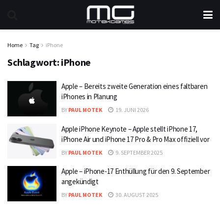
Home
Tag
iPhone
Schlagwort:
iPhone
Apple – Bereits zweite Generation eines faltbaren
iPhones in Planung
BY
PAUL MOTEK
19. JUNI 2026
Apple iPhone Keynote – Apple stellt iPhone 17,
iPhone Air und iPhone 17 Pro & Pro Max offiziell vor
BY
PAUL MOTEK
9. SEPTEMBER 2025
Apple – iPhone-17 Enthüllung für den 9. September
angekündigt
BY
PAUL MOTEK
30. AUGUST 2025