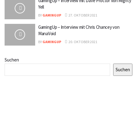
GamingUp – Interview mit Dave Proctor von Mighty
Yell
BY
GAMINGUP
27. OKTOBER 2021
GamingUp – Interview mit Chris Chancey von
ManaVoid
BY
GAMINGUP
20. OKTOBER 2021
Suchen
Suchen