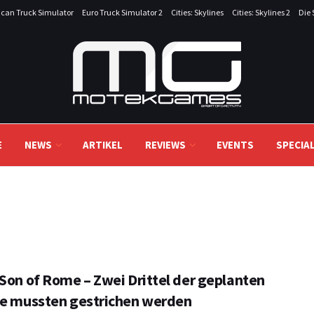
can Truck Simulator
Euro Truck Simulator 2
Cities: Skylines
Cities: Skylines 2
Die 
E
NEWS
ARTIKEL
REVIEWS
EVENTS
SPECIA
 Son of Rome – Zwei Drittel der geplanten
te mussten gestrichen werden