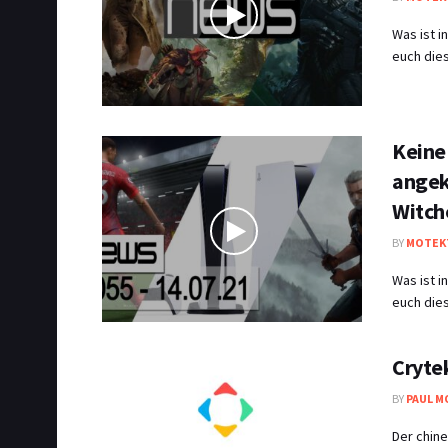
Was ist 
euch dies
Keine 
angek
Witch
BY
MOTEK
Was ist 
euch dies
Cryte
BY
PAUL M
Der chin