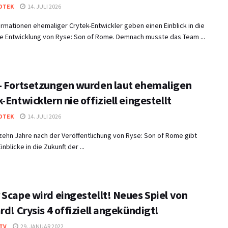
OTEK
14. JULI 2026
rmationen ehemaliger Crytek-Entwickler geben einen Einblick in die
te Entwicklung von Ryse: Son of Rome. Demnach musste das Team ...
– Fortsetzungen wurden laut ehemaligen
-Entwicklern nie offiziell eingestellt
OTEK
14. JULI 2026
zehn Jahre nach der Veröffentlichung von Ryse: Son of Rome gibt
nblicke in die Zukunft der ...
 Scape wird eingestellt! Neues Spiel von
rd! Crysis 4 offiziell angekündigt!
TV
29. JANUAR 2022