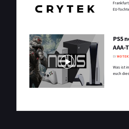
Frankfurt
EU-Tochter
PS5 n
AAA-T
BY
MOTEK
Was ist 
euch dies