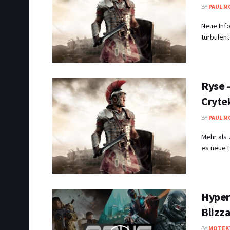
BY
PAUL M
Neue Info
turbulen
Ryse 
Crytek
BY
PAUL M
Mehr als 
es neue Ei
Hyper
Blizza
BY
MOTEK