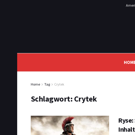
Ameri
HOM
Home
Tag
Crytek
Schlagwort:
Crytek
Ryse:
Inhal