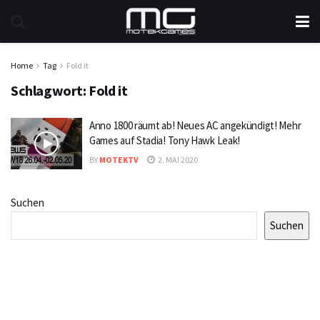
Home
Tag
Fold it
Schlagwort:
Fold it
Anno 1800 räumt ab! Neues AC angekündigt! Mehr
Games auf Stadia! Tony Hawk Leak!
BY
MOTEKTV
2. MAI 2020
Suchen
Suchen