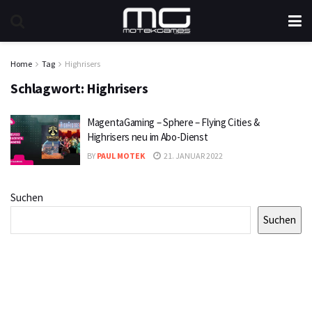
Home
Tag
Highrisers
Schlagwort:
Highrisers
MagentaGaming – Sphere – Flying Cities &
Highrisers neu im Abo-Dienst
BY
PAUL MOTEK
21. JANUAR 2022
Suchen
Suchen