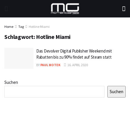
Home
Tag
Hotline Miami
Schlagwort:
Hotline Miami
Das Devolver Digital Publisher Weekend mit
Rabatten bis zu 90% findet auf Steam statt
BY
PAUL MOTEK
16. APRIL 2020
Suchen
Suchen