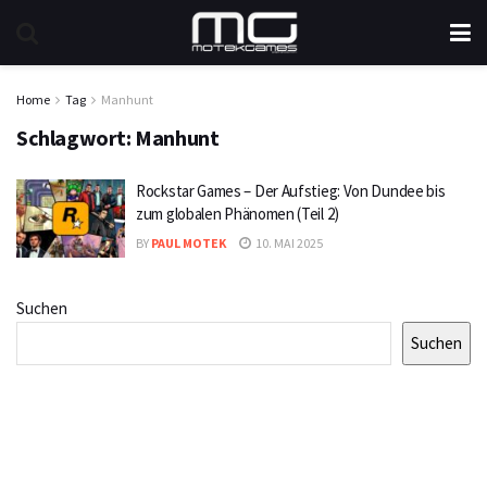
Home
Tag
Manhunt
Schlagwort:
Manhunt
Rockstar Games – Der Aufstieg: Von Dundee bis
zum globalen Phänomen (Teil 2)
BY
PAUL MOTEK
10. MAI 2025
Suchen
Suchen