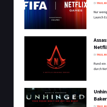
BY
PAUL M
Nur wenig
Launch Ed
Assas
Netfl
BY
PAUL M
Rund ein 
durch Net
Unhing
Baker
BY
PAUL M