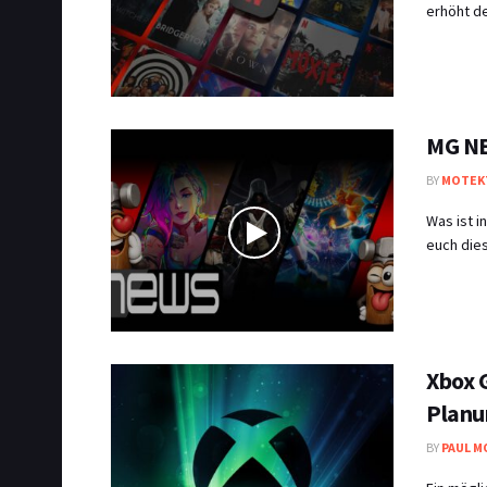
erhöht de
MG NE
BY
MOTEK
Was ist 
euch dies
Xbox 
Planu
BY
PAUL M