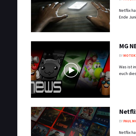
Netflix h
Ende Juni
MG NE
BY
MOTEK
Was ist 
euch dies
Netfli
BY
PAUL M
Netflix 