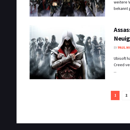
weitere V
bekannt g
Assas
Neuigk
BY
PAUL M
Ubisoft h
Creed ver
...
1
2