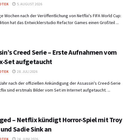
OTEK
5. AUGUST 2026
e Wochen nach der Veröffentlichung von Netflix's FIFA World Cup:
ition hat das Entwicklerstudio Refactor Games einen Großteil ...
sin’s Creed Serie – Erste Aufnahmen vom
ix-Set aufgetaucht
OTEK
28. JULI 2026
Jahr nach der offiziellen Ankündigung der Assassin's Creed-Serie
flix sind erstmals Bilder vom Set im Internet aufgetaucht. ...
ed – Netflix kündigt Horror-Spiel mit Troy
 und Sadie Sink an
OTEK
24. JUNI 2026