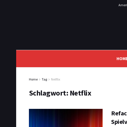
Ameri
HOM
Home
Tag
Netflix
Schlagwort:
Netflix
Refac
Spiel