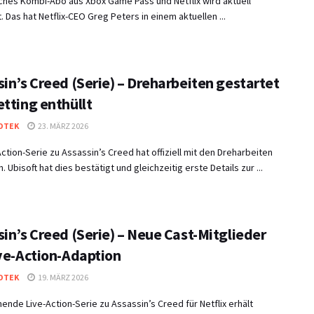
ches Kombi-Abo aus Xbox Game Pass und Netflix wird aktuell
t. Das hat Netflix-CEO Greg Peters in einem aktuellen ...
in’s Creed (Serie) – Dreharbeiten gestartet
etting enthüllt
OTEK
23. MÄRZ 2026
Action-Serie zu Assassin’s Creed hat offiziell mit den Dreharbeiten
 Ubisoft hat dies bestätigt und gleichzeitig erste Details zur ...
in’s Creed (Serie) – Neue Cast-Mitglieder
ive-Action-Adaption
OTEK
19. MÄRZ 2026
nde Live-Action-Serie zu Assassin’s Creed für Netflix erhält