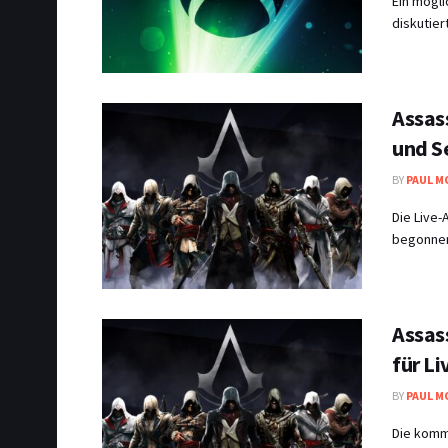
Ein mögli
diskutier
Assass
und S
BY
PAUL M
Die Live-
begonnen.
Assass
für L
BY
PAUL M
Die komme