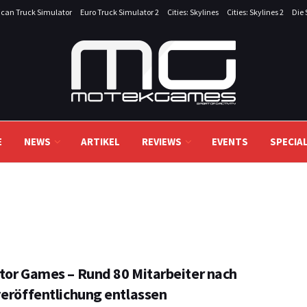
can Truck Simulator
Euro Truck Simulator 2
Cities: Skylines
Cities: Skylines 2
Die 
E
NEWS
ARTIKEL
REVIEWS
EVENTS
SPECIA
tor Games – Rund 80 Mitarbeiter nach
veröffentlichung entlassen