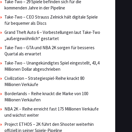
Take-Two – 29 Spiele befinden sich für die
kommenden Jahre in der Pipeline
Take-Two – CEO Strauss Zelnick hält digitale Spiele
für bequemer als Discs
Grand Theft Auto 6 – Vorbestellungen laut Take-Two
„außergewöhnlich“ gestartet
Take-Two – GTA und NBA 2K sorgen für besseres
Quartal als erwartet
Take-Two – Unangekündigtes Spiel eingestellt, 43,4
Millionen Dollar abgeschrieben
Civilization – Strategiespiel-Reihe knackt 80
Millionen Verkäufe
Borderlands – Reihe knackt die Marke von 100
Millionen Verkäufen
NBA 2K – Reihe erreicht fast 175 Millionen Verkäufe
und wächst weiter
Project ETHOS – 2K führt den Shooter weiterhin
offiziell in seiner Spiele-Pipeline