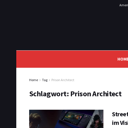
Ameri
HOM
Home
Tag
Prison Architect
Schlagwort:
Prison Architect
Stree
im Vis