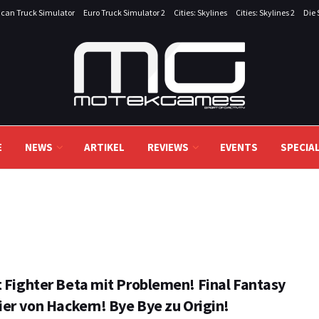
can Truck Simulator
Euro Truck Simulator 2
Cities: Skylines
Cities: Skylines 2
Die 
E
NEWS
ARTIKEL
REVIEWS
EVENTS
SPECIA
t Fighter Beta mit Problemen! Final Fantasy
ier von Hackern! Bye Bye zu Origin!