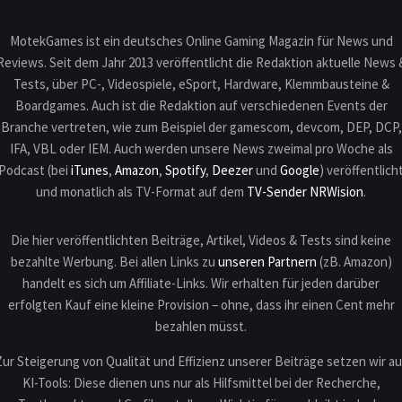
MotekGames ist ein deutsches Online Gaming Magazin für News und
Reviews. Seit dem Jahr 2013 veröffentlicht die Redaktion aktuelle News 
Tests, über PC-, Videospiele, eSport, Hardware, Klemmbausteine &
Boardgames. Auch ist die Redaktion auf verschiedenen Events der
Branche vertreten, wie zum Beispiel der gamescom, devcom, DEP, DCP,
IFA, VBL oder IEM. Auch werden unsere News zweimal pro Woche als
Podcast (bei
iTunes
,
Amazon
,
Spotify
,
Deezer
und
Google
) veröffentlich
und monatlich als TV-Format auf dem
TV-Sender NRWision
.
Die hier veröffentlichten Beiträge, Artikel, Videos & Tests sind keine
bezahlte Werbung. Bei allen Links zu
unseren Partnern
(zB. Amazon)
handelt es sich um Affiliate-Links. Wir erhalten für jeden darüber
erfolgten Kauf eine kleine Provision – ohne, dass ihr einen Cent mehr
bezahlen müsst.
Zur Steigerung von Qualität und Effizienz unserer Beiträge setzen wir au
KI-Tools: Diese dienen uns nur als Hilfsmittel bei der Recherche,