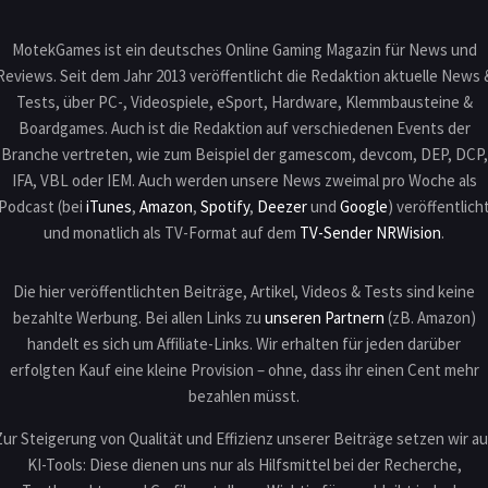
MotekGames ist ein deutsches Online Gaming Magazin für News und
Reviews. Seit dem Jahr 2013 veröffentlicht die Redaktion aktuelle News 
Tests, über PC-, Videospiele, eSport, Hardware, Klemmbausteine &
Boardgames. Auch ist die Redaktion auf verschiedenen Events der
Branche vertreten, wie zum Beispiel der gamescom, devcom, DEP, DCP,
IFA, VBL oder IEM. Auch werden unsere News zweimal pro Woche als
Podcast (bei
iTunes
,
Amazon
,
Spotify
,
Deezer
und
Google
) veröffentlich
und monatlich als TV-Format auf dem
TV-Sender NRWision
.
Die hier veröffentlichten Beiträge, Artikel, Videos & Tests sind keine
bezahlte Werbung. Bei allen Links zu
unseren Partnern
(zB. Amazon)
handelt es sich um Affiliate-Links. Wir erhalten für jeden darüber
erfolgten Kauf eine kleine Provision – ohne, dass ihr einen Cent mehr
bezahlen müsst.
Zur Steigerung von Qualität und Effizienz unserer Beiträge setzen wir au
KI-Tools: Diese dienen uns nur als Hilfsmittel bei der Recherche,