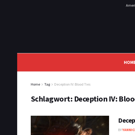
Ameri
HOM
Home
Tag
Deception IV: Blood Ties
Schlagwort:
Deception IV: Bloo
Decept
BY
YANNIC