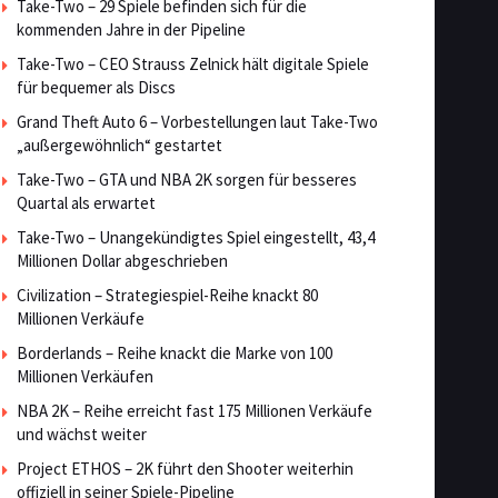
Take-Two – 29 Spiele befinden sich für die
kommenden Jahre in der Pipeline
Take-Two – CEO Strauss Zelnick hält digitale Spiele
für bequemer als Discs
Grand Theft Auto 6 – Vorbestellungen laut Take-Two
„außergewöhnlich“ gestartet
Take-Two – GTA und NBA 2K sorgen für besseres
Quartal als erwartet
Take-Two – Unangekündigtes Spiel eingestellt, 43,4
Millionen Dollar abgeschrieben
Civilization – Strategiespiel-Reihe knackt 80
Millionen Verkäufe
Borderlands – Reihe knackt die Marke von 100
Millionen Verkäufen
NBA 2K – Reihe erreicht fast 175 Millionen Verkäufe
und wächst weiter
Project ETHOS – 2K führt den Shooter weiterhin
offiziell in seiner Spiele-Pipeline