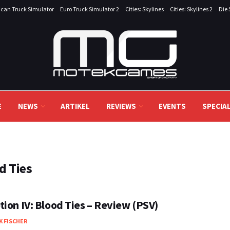
can Truck Simulator
Euro Truck Simulator 2
Cities: Skylines
Cities: Skylines 2
Die 
E
NEWS
ARTIKEL
REVIEWS
EVENTS
SPECIA
d Ties
ion IV: Blood Ties – Review (PSV)
K FISCHER